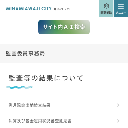
ペ
メニューを飛ばして本文へ
ー
ジ
の
先
頭
で
す
。
監査委員事務局
本
監査等の結果について
文
例月現金出納検査結果
決算及び基金運用状況審査意見書