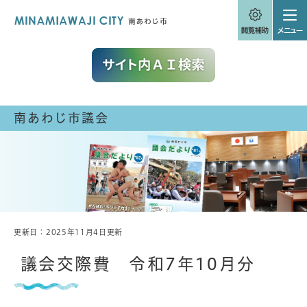
ペ
メニューを飛ばして本文へ
ー
ジ
の
先
頭
で
す
。
南あわじ市議会
更新日：2025年11月4日更新
本
文
議会交際費 令和7年10月分