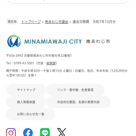
現在地
トップページ
>
南あわじ市議会
>
議会交際費 令和7年10月分
〒656-0492 兵庫県南あわじ市市善光寺22番地1
Tel：0799-43-5001（代表・
総務課
）
開庁時間：午前８時30分～午後５時15分 土曜日・日曜日、祝日、年末年始（12月29日か
ら翌年1月3日）を除く
サイトマップ
リンク・著作権・免責事項
個人情報保護
市役所位置図、各課の業務内容
お問い合わせ先一覧