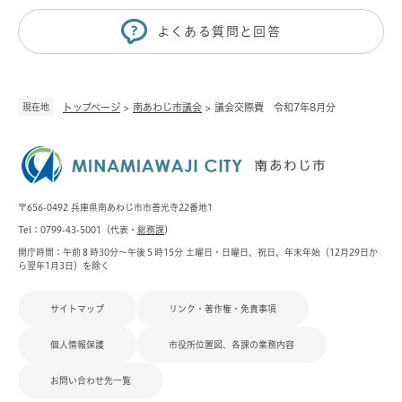
よくある質問と回答
現在地
トップページ
>
南あわじ市議会
>
議会交際費 令和7年8月分
〒656-0492 兵庫県南あわじ市市善光寺22番地1
Tel：0799-43-5001（代表・
総務課
）
開庁時間：午前８時30分～午後５時15分 土曜日・日曜日、祝日、年末年始（12月29日か
ら翌年1月3日）を除く
サイトマップ
リンク・著作権・免責事項
個人情報保護
市役所位置図、各課の業務内容
お問い合わせ先一覧