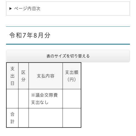
ページ内目次
令和7年8月分
表のサイズを切り替える
支
区
支出額
出
支払内容
分
（円）
日
※議会交際費
支出なし
合
計