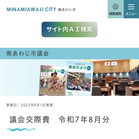
ペ
メニューを飛ばして本文へ
ー
ジ
の
先
頭
で
す
。
南あわじ市議会
更新日：2025年9月1日更新
本
文
議会交際費 令和7年8月分