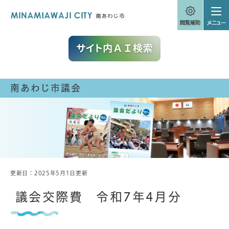
ペ
メニューを飛ばして本文へ
ー
ジ
の
先
頭
で
す
。
南あわじ市議会
更新日：2025年5月1日更新
本
文
議会交際費 令和7年4月分