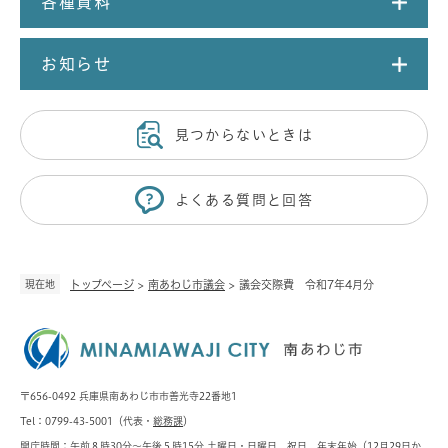
各種資料
お知らせ
見つからないときは
よくある質問と回答
現在地
トップページ
>
南あわじ市議会
>
議会交際費 令和7年4月分
〒656-0492 兵庫県南あわじ市市善光寺22番地1
Tel：0799-43-5001（代表・
総務課
）
開庁時間：午前８時30分～午後５時15分 土曜日・日曜日、祝日、年末年始（12月29日か