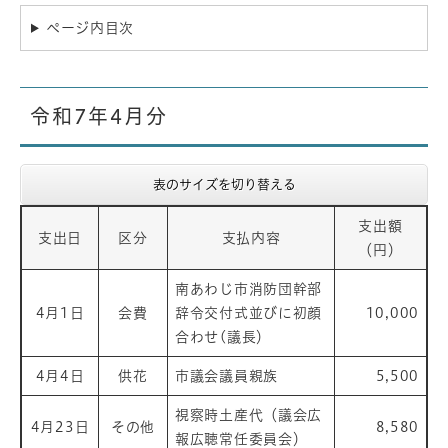
ページ内目次
令和7年4月分
表のサイズを切り替える
支出額
支出日
区分
支払内容
（円）
南あわじ市消防団幹部
4月1日
会費
辞令交付式並びに初顔
10,000
合わせ(議長）
4月4日
供花
市議会議員親族
5,500
視察時土産代（議会広
4月23日
その他
8,580
報広聴常任委員会）