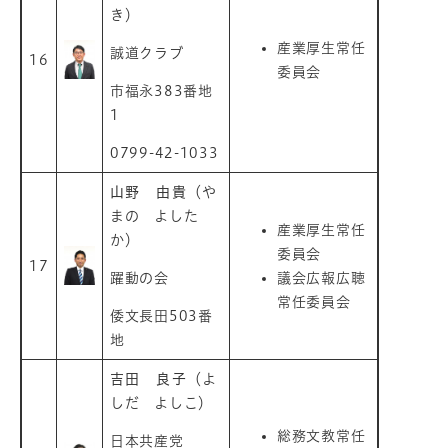
き）
産業厚生常任
誠道クラブ
16
委員会
市福永383番地
1
0799-42-1033
山野 由貴
（や
まの よした
産業厚生常任
か）
委員会
17
躍動の会
議会広報広聴
常任委員会
倭文長田503番
地
吉田 良子
（よ
しだ よしこ）
総務文教常任
日本共産党