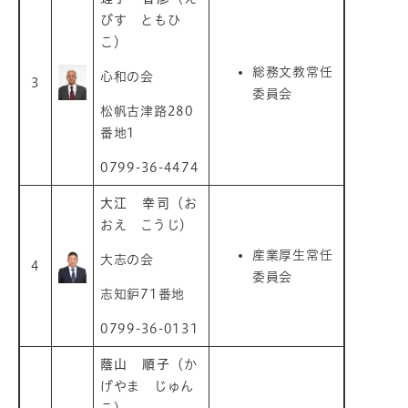
びす ともひ
こ）
総務文教常任
心和の会
3
委員会
松帆古津路280
番地1
0799-36-4474
大江 幸司
（お
おえ こうじ）
産業厚生常任
大志の会
4
委員会
志知鈩71番地
0799-36-0131
蔭山 順子
（か
げやま じゅん
こ）