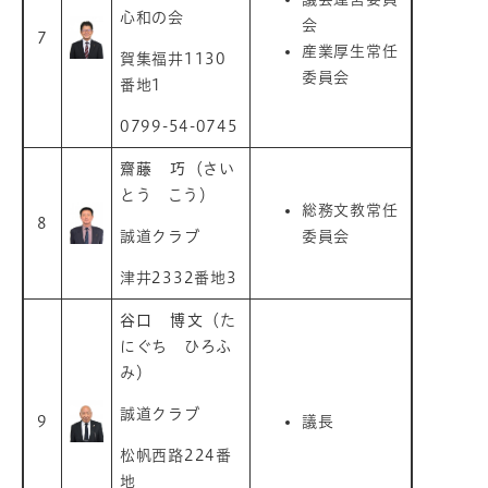
心和の会
会
7
産業厚生常任
賀集福井1130
委員会
番地1
0799-54-0745
齋藤 巧
（さい
とう こう）
総務文教常任
8
誠道クラブ
委員会
津井2332番地3
谷口 博文
（た
にぐち ひろふ
み）
誠道クラブ
9
議長
松帆西路224番
地