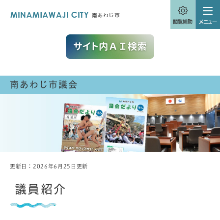
ペ
メニューを飛ばして本文へ
ー
ジ
の
先
頭
で
す
。
南あわじ市議会
更新日：2026年6月25日更新
本
文
議員紹介