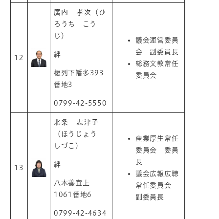
廣内 孝次
（ひ
ろうち こう
じ）
議会運営委員
会 副委員長
絆
12
総務文教常任
榎列下幡多393
委員会
番地3
0799-42-5550
北条 志津子
（ほうじょう
産業厚生常任
しづこ）
委員会 委員
長
絆
13
議会広報広聴
八木養宜上
常任委員会
1061番地6
副委員長
0799-42-4634