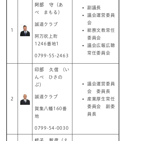
阿部 守
（あ
副議長
べ まもる）
議会運営委員
会
誠道クラブ
1
総務文教常任
阿万吹上町
委員会
1246番地1
議会広報広聴
常任委員会
0799-55-2463
印部 久信
（い
んべ ひさの
議会運営委員
ぶ）
会 委員長
誠道クラブ
2
産業厚生常任
委員会 副委
賀集八幡160番
員長
地
0799-54-0030
蛭子 智彦
（え