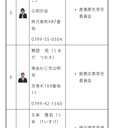
産業厚生常任
心和の会
5
委員会
阿万東町487番
地
0799-55-0304
熊田 司
（くま
だ つかさ）
南あわじ市公明
総務文教常任
党
6
委員会
市青木160番地
11
0799-42-1340
久米 啓右
（く
め けいすけ）
議会運営委員