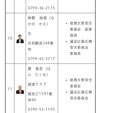
0799-36-2175
仲野 加枝
（な
総務文教常任
かの かえ）
委員会 副委
志
員長
10
議会広報広聴
志知難波348番
常任委員会
地
委員長
0799-42-3717
原 拓生
（は
ら たくお）
総務文教常任
誠道クラブ
委員会
11
議会広報広聴
福良乙1597番
常任委員会
地40
0799-53-1195