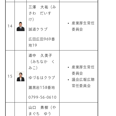
三澤 大祐
（み
さわ だいす
け）
産業厚生常任
14
誠道クラブ
委員会
広田広田969番
地19
道中 久美子
（みちなか く
産業厚生常任
みこ）
委員会
15
ゆづるはクラブ
議会広報広聴
常任委員会
灘黒岩158番地
0799-56-0610
山口 勇樹
（や
まぐち ゆう