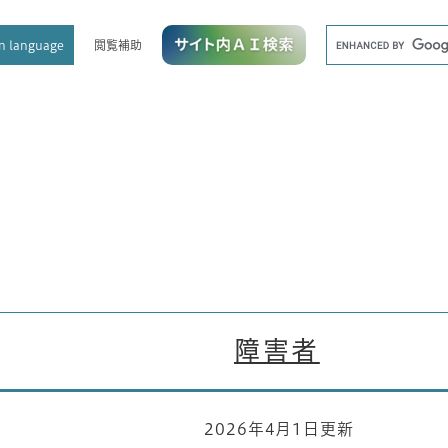
メニューを飛ばして本文へ
キ
閲覧補助
n language
ー
ワ
ー
ド
検
索
障害者
2026年4月1日更新