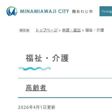
ペ
ー
Foreig
ジ
の
先
トップページ
>
申請・届出
>
福祉・介護
現在地
頭
で
す
本
。
福祉・介護
文
高齢者
2026年4月1日更新