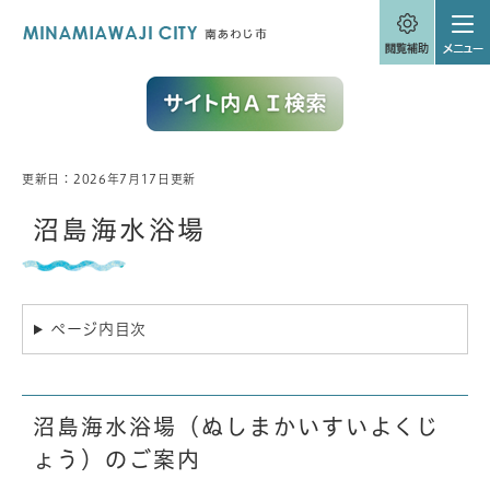
ペ
メニューを飛ばして本文へ
ー
ジ
の
先
頭
で
す
。
更新日：2026年7月17日更新
本
文
沼島海水浴場
ページ内目次
沼島海水浴場（ぬしまかいすいよくじ
ょう）のご案内