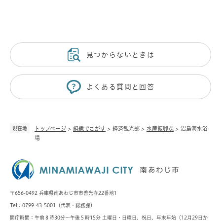
見つからないときは
よくある質問と回答
現在地
トップページ
>
組織でさがす
>
経済観光部
>
水産振興課
>
沼島海水浴
場
〒656-0492 兵庫県南あわじ市市善光寺22番地1
Tel：0799-43-5001（代表・
総務課
）
開庁時間：午前８時30分～午後５時15分 土曜日・日曜日、祝日、年末年始（12月29日か