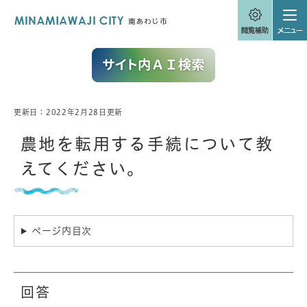
ペ
メニューを飛ばして本文へ
ー
ジ
の
先
頭
で
す
。
更新日：2022年2月28日更新
本
文
農地を転用する手続について教
えてください。
ページ内目次
回答