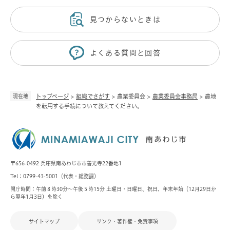
見つからないときは
よくある質問と回答
現在地
トップページ
>
組織でさがす
>
農業委員会
>
農業委員会事務局
>
農地
を転用する手続について教えてください。
〒656-0492 兵庫県南あわじ市市善光寺22番地1
Tel：0799-43-5001（代表・
総務課
）
開庁時間：午前８時30分～午後５時15分 土曜日・日曜日、祝日、年末年始（12月29日か
ら翌年1月3日）を除く
サイトマップ
リンク・著作権・免責事項