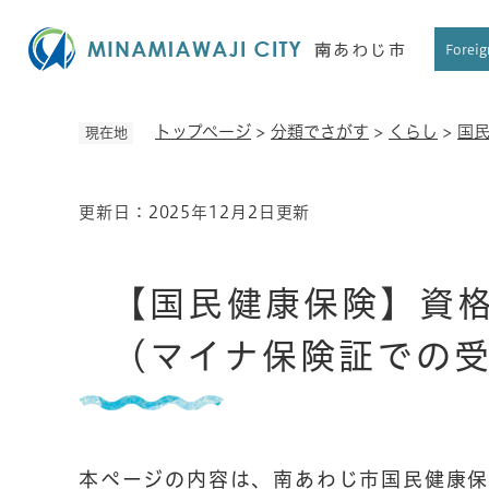
ペ
ー
Foreig
ジ
の
先
トップページ
>
分類でさがす
>
くらし
>
国
現在地
頭
で
す
更新日：2025年12月2日更新
本
。
文
【国民健康保険】資
（マイナ保険証での
本ページの内容は、南あわじ市国民健康保