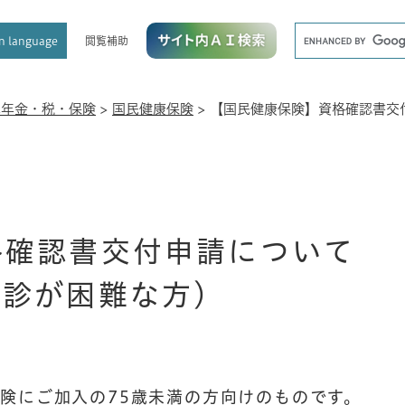
メニューを飛ばして本文へ
キ
閲覧補助
n language
ー
ワ
ー
ド
民年金・税・保険
>
国民健康保険
>
【国民健康保険】資格確認書交
検
索
格確認書交付申請について
受診が困難な方）
険にご加入の75歳未満の方向けのものです。