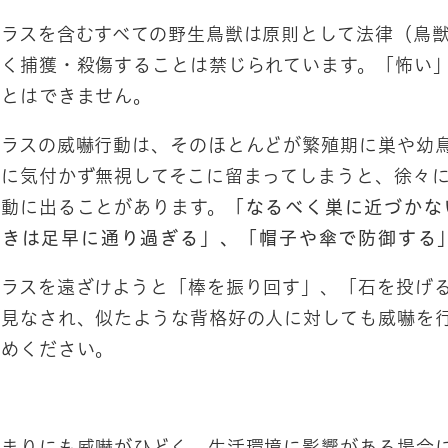
カラスを含むすべての野生鳥獣は原則として法律（鳥
なく捕獲・殺傷することは禁じられています。「怖い
ことはできません。
カラスの威嚇行動は、そのほとんどが繁殖期に巣や幼
嚇に気付かず無視してそこに留まってしまうと、徐々
行動に出ることがあります。
「なるべく巣に近づかな
ときは足早に通り過ぎる」、「帽子や傘で防御する
カラスを遠ざけようと「棒を振り回す」、「石を投げ
と見なされ、似たような背格好の人に対しても威嚇を
やめください。
あまりにも威嚇がひどく、生活環境に影響がある場合