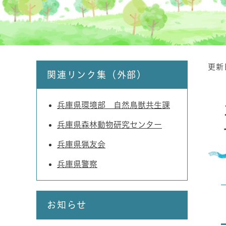
更新
本
関連リンク集（外部）
文
兵庫県環境部 自然鳥獣共生課
兵庫県森林動物研究センター
兵庫県猟友会
兵庫県警察
お知らせ