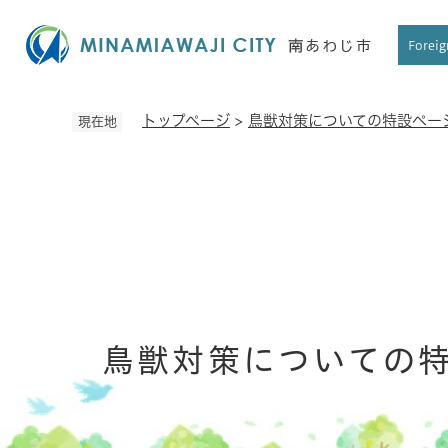
ペ
ー
Foreig
ジ
の
先
トップページ
>
鳥獣対策についての特設ペー
現在地
頭
で
す
。
鳥獣対策についての