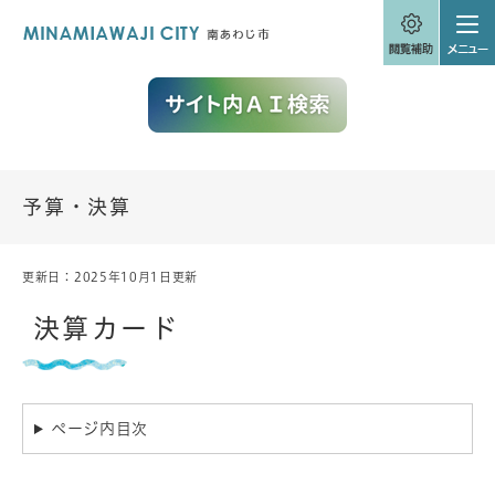
ペ
メニューを飛ばして本文へ
ー
ジ
の
先
頭
で
す
。
予算・決算
更新日：2025年10月1日更新
本
文
決算カード
ページ内目次