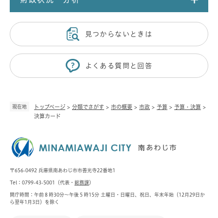
見つからないときは
よくある質問と回答
現在地
トップページ
>
分類でさがす
>
市の概要
>
市政
>
予算
>
予算・決算
>
決算カード
〒656-0492 兵庫県南あわじ市市善光寺22番地1
Tel：0799-43-5001（代表・
総務課
）
開庁時間：午前８時30分～午後５時15分 土曜日・日曜日、祝日、年末年始（12月29日か
ら翌年1月3日）を除く