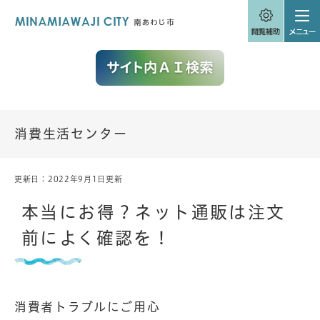
ペ
メニューを飛ばして本文へ
ー
ジ
の
先
頭
で
す
。
消費生活センター
更新日：2022年9月1日更新
本
文
本当にお得？ネット通販は注文
前によく確認を！
消費者トラブルにご用心