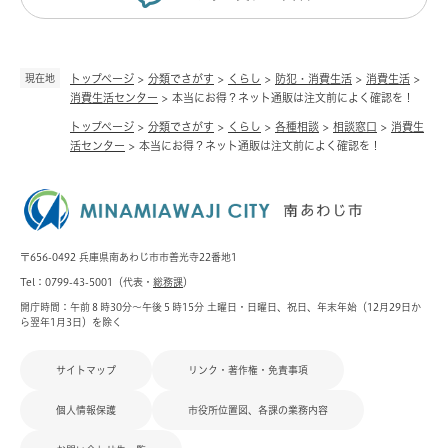
現在地
トップページ
>
分類でさがす
>
くらし
>
防犯・消費生活
>
消費生活
>
消費生活センター
>
本当にお得？ネット通販は注文前によく確認を！
トップページ
>
分類でさがす
>
くらし
>
各種相談
>
相談窓口
>
消費生
活センター
>
本当にお得？ネット通販は注文前によく確認を！
〒656-0492 兵庫県南あわじ市市善光寺22番地1
Tel：0799-43-5001（代表・
総務課
）
開庁時間：午前８時30分～午後５時15分 土曜日・日曜日、祝日、年末年始（12月29日か
ら翌年1月3日）を除く
サイトマップ
リンク・著作権・免責事項
個人情報保護
市役所位置図、各課の業務内容