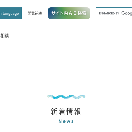
メニューを飛ばして本文へ
キ
閲覧補助
n language
ー
ワ
ー
ド
種相談
検
索
新着情報