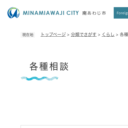
ペ
ー
Foreig
ジ
の
先
トップページ
>
分類でさがす
>
くらし
>
各
現在地
頭
で
す
本
。
各種相談
文