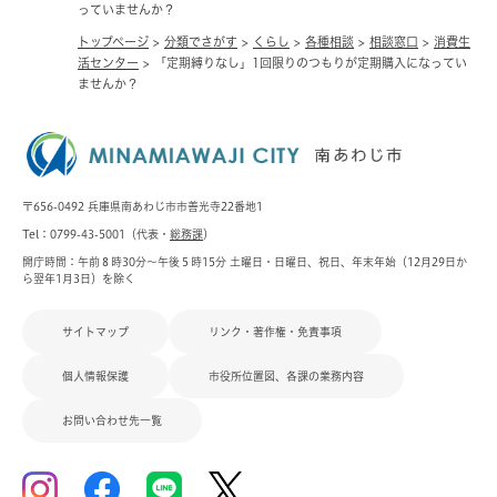
っていませんか？
トップページ
>
分類でさがす
>
くらし
>
各種相談
>
相談窓口
>
消費生
活センター
>
「定期縛りなし」1回限りのつもりが定期購入になってい
ませんか？
〒656-0492 兵庫県南あわじ市市善光寺22番地1
Tel：0799-43-5001（代表・
総務課
）
開庁時間：午前８時30分～午後５時15分 土曜日・日曜日、祝日、年末年始（12月29日か
ら翌年1月3日）を除く
サイトマップ
リンク・著作権・免責事項
個人情報保護
市役所位置図、各課の業務内容
お問い合わせ先一覧