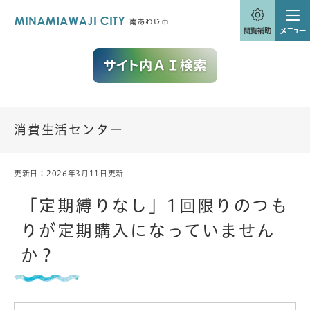
ペ
メニューを飛ばして本文へ
ー
ジ
の
先
頭
で
す
。
消費生活センター
更新日：2026年3月11日更新
本
文
「定期縛りなし」1回限りのつも
りが定期購入になっていません
か？