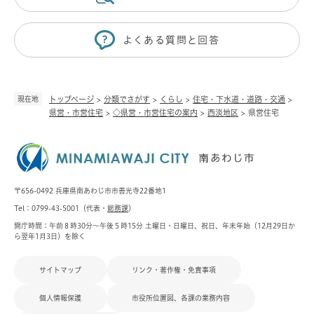
よくある質問と回答
現在地
トップページ
>
分類でさがす
>
くらし
>
住宅・下水道・道路・交通
>
県営・市営住宅
>
◇県営・市営住宅の案内
>
西淡地区
>
県営住宅
〒656-0492 兵庫県南あわじ市市善光寺22番地1
Tel：0799-43-5001（代表・
総務課
）
開庁時間：午前８時30分～午後５時15分 土曜日・日曜日、祝日、年末年始（12月29日か
ら翌年1月3日）を除く
サイトマップ
リンク・著作権・免責事項
個人情報保護
市役所位置図、各課の業務内容