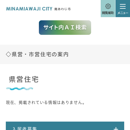
ペ
メニューを飛ばして本文へ
ー
ジ
の
先
頭
で
す
。
◇県営・市営住宅の案内
本
県営住宅
文
現在、掲載されている情報はありません。
入居者募集