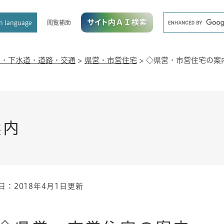
メニューを飛ばして本文へ
キ
閲覧補助
n language
ー
ワ
ー
ド
宅・下水道・道路・交通
>
県営・市営住宅
>
◇県営・市営住宅の案
検
索
案内
日：2018年4月1日更新