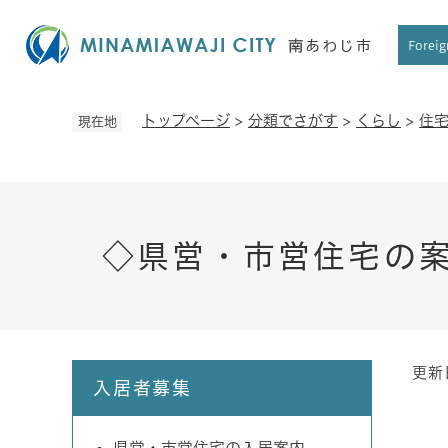
ペ
ー
Foreig
ジ
の
先
トップページ
>
分類でさがす
>
くらし
>
住
現在地
頭
で
す
。
◇県営・市営住宅の
更新
本
入居者募集
文