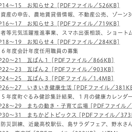
P14～15 お知らせ２ [PDFファイル／526KB]
却資産の申告、農地賃貸借情報、不動産公売、ゾーン3
P16～17 お知らせ３ [PDFファイル／719KB]
齢者等元気活躍推進事業、スマホ出張相談、ショート
P18～19 お知らせ４ [PDFファイル／284KB]
和６年度会計年度任用職員の募集
P20～21 瓦ばん１ [PDFファイル／866KB]
P22～23 瓦ばん２ [PDFファイル／903KB]
P24～25 瓦ばん３ [PDFファイル／1.4MB]
P26～27 いきいき健康生活 [PDFファイル／381K
和５年度町ぐるみ健診集計結果、１月の健康カレンダ
P28～29 まちの動き・子育て広場 [PDFファイル／5
P30～31 まちかどトピックス [PDFファイル／373
合防災訓練、近畿高校駅伝、島サラダフェア、野水さ