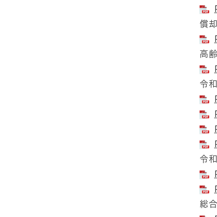
償
高
令
令
総