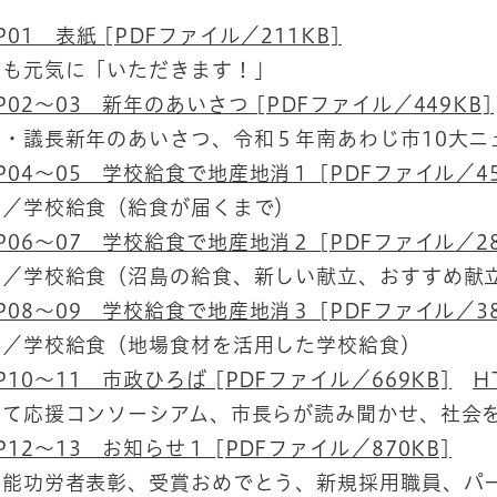
P01 表紙 [PDFファイル／211KB]
年も元気に「いただきます！」
P02～03 新年のあいさつ [PDFファイル／449KB]
長・議長新年のあいさつ、令和５年南あわじ市10大ニ
P04～05 学校給食で地産地消１ [PDFファイル／45
集／学校給食（給食が届くまで）
P06～07 学校給食で地産地消２ [PDFファイル／28
集／学校給食（沼島の給食、新しい献立、おすすめ献
P08～09 学校給食で地産地消３ [PDFファイル／38
集／学校給食（地場食材を活用した学校給食）
P10～11 市政ひろば [PDFファイル／669KB]
H
育て応援コンソーシアム、市長らが読み聞かせ、社会
P12～13 お知らせ１ [PDFファイル／870KB]
技能功労者表彰、受賞おめでとう、新規採用職員、パ