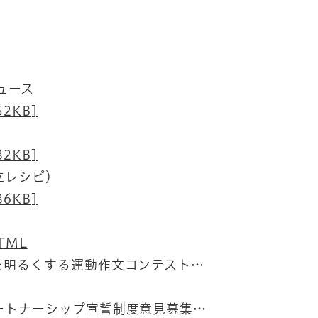
ュース
2KB]
2KB]
立レシピ）
6KB]
TML​
を明るくする運動作文コンテスト…
ートナーシップ宣誓制度意見募集…