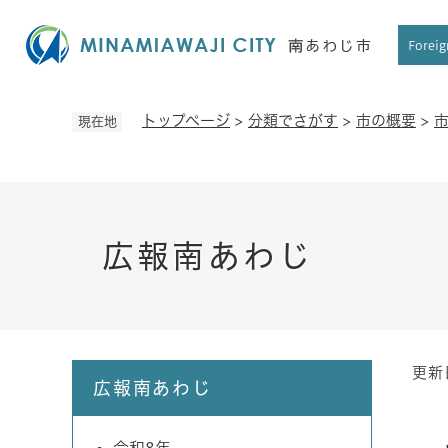
ペ
ー
Foreig
ジ
の
先
トップページ
>
分類でさがす
>
市の概要
>
現在地
頭
で
す
。
広報南あわじ
更新
本
広報南あわじ
文