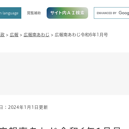
メニューを飛ばして本文へ
キ
閲覧補助
n language
ー
ワ
ー
ド
市政
>
広報
>
広報南あわじ
>
広報南あわじ令和6年1月号
検
索
日：2024年1月1日更新