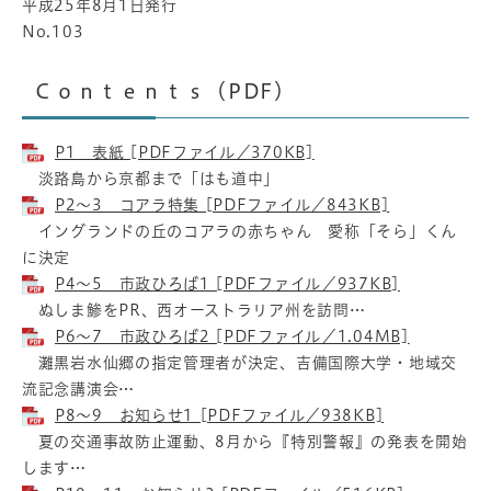
平成25年8月1日発行
No.103
Ｃｏｎｔｅｎｔｓ（PDF）
P1 表紙 [PDFファイル／370KB]
淡路島から京都まで「はも道中」
P2～3 コアラ特集 [PDFファイル／843KB]
イングランドの丘のコアラの赤ちゃん 愛称「そら」くん
に決定
P4～5 市政ひろば1 [PDFファイル／937KB]
ぬしま鯵をPR、西オーストラリア州を訪問…
P6～7 市政ひろば2 [PDFファイル／1.04MB]
灘黒岩水仙郷の指定管理者が決定、吉備国際大学・地域交
流記念講演会…
P8～9 お知らせ1 [PDFファイル／938KB]
夏の交通事故防止運動、8月から『特別警報』の発表を開始
します…