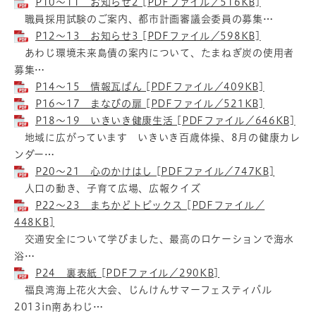
P10～11 お知らせ2 [PDFファイル／516KB]
職員採用試験のご案内、都市計画審議会委員の募集…
P12～13 お知らせ3 [PDFファイル／598KB]
あわじ環境未来島債の案内について、たまねぎ炭の使用者
募集…
P14～15 情報瓦ばん [PDFファイル／409KB]
P16～17 まなびの扉 [PDFファイル／521KB]
P18～19 いきいき健康生活 [PDFファイル／646KB]
地域に広がっています いきいき百歳体操、8月の健康カレ
ンダー…
P20～21 心のかけはし [PDFファイル／747KB]
人口の動き、子育て広場、広報クイズ
P22～23 まちかどトピックス [PDFファイル／
448KB]
交通安全について学びました、最高のロケーションで海水
浴…
P24 裏表紙 [PDFファイル／290KB]
福良湾海上花火大会、じんけんサマーフェスティバル
2013in南あわじ…