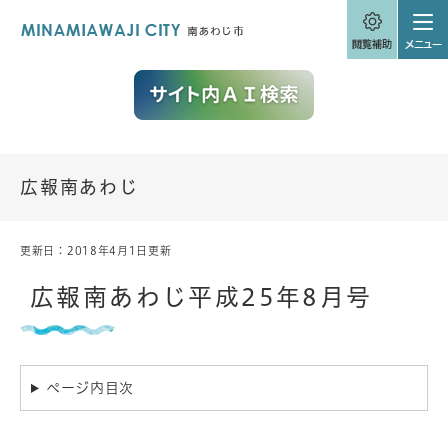
ペ
メニューを飛ばして本文へ
ー
ジ
の
先
頭
で
す
。
広報南あわじ
更新日：2018年4月1日更新
本
文
広報南あわじ平成25年8月号
ページ内目次