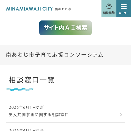
ペ
メニューを飛ばして本文へ
ー
ジ
の
先
頭
で
す
。
南あわじ市子育て応援コンソーシアム
本
相談窓口一覧
文
2026年6月1日更新
男女共同参画に関する相談窓口
2026年4月1日更新