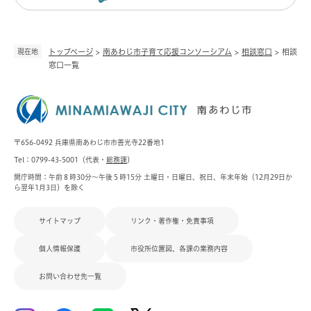
現在地
トップページ
>
南あわじ市子育て応援コンソーシアム
>
相談窓口
>
相談
窓口一覧
〒656-0492 兵庫県南あわじ市市善光寺22番地1
Tel：0799-43-5001（代表・
総務課
）
開庁時間：午前８時30分～午後５時15分 土曜日・日曜日、祝日、年末年始（12月29日か
ら翌年1月3日）を除く
サイトマップ
リンク・著作権・免責事項
個人情報保護
市役所位置図、各課の業務内容
お問い合わせ先一覧