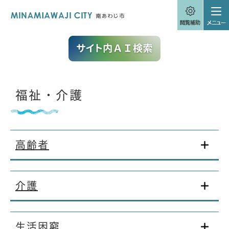
ペ
メニューを飛ばして本文へ
ー
ジ
の
先
頭
で
す
。
本
福祉・介護
文
高齢者
介護
生活困窮