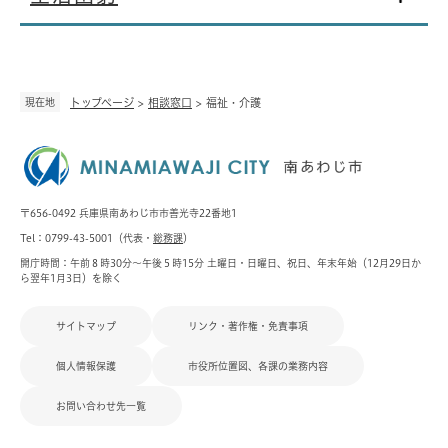
現在地
トップページ
>
相談窓口
>
福祉・介護
〒656-0492 兵庫県南あわじ市市善光寺22番地1
Tel：0799-43-5001（代表・
総務課
）
開庁時間：午前８時30分～午後５時15分 土曜日・日曜日、祝日、年末年始（12月29日か
ら翌年1月3日）を除く
サイトマップ
リンク・著作権・免責事項
個人情報保護
市役所位置図、各課の業務内容
お問い合わせ先一覧