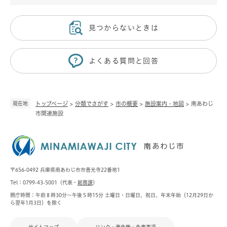
見つからないときは
よくある質問と回答
現在地
トップページ
>
分類でさがす
>
市の概要
>
施設案内・地図
>
南あわじ
市関連施設
〒656-0492 兵庫県南あわじ市市善光寺22番地1
Tel：0799-43-5001（代表・
総務課
）
開庁時間：午前８時30分～午後５時15分 土曜日・日曜日、祝日、年末年始（12月29日か
ら翌年1月3日）を除く
サイトマップ
リンク・著作権・免責事項