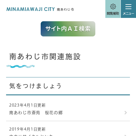
ペ
メニューを飛ばして本文へ
ー
ジ
の
先
頭
で
す
。
本
南あわじ市関連施設
文
気をつけましょう
2023年4月1日更新
南あわじ市斎苑 桜花の郷
2019年4月1日更新