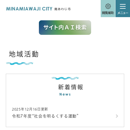
ペ
メニューを飛ばして本文へ
ー
ジ
の
先
頭
で
す
。
本
地域活動
文
新着情報
2025年12月16日更新
令和7年度“社会を明るくする運動”