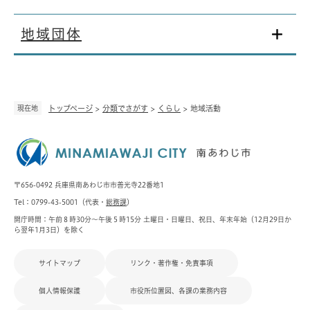
地域団体
現在地
トップページ
>
分類でさがす
>
くらし
>
地域活動
〒656-0492 兵庫県南あわじ市市善光寺22番地1
Tel：0799-43-5001（代表・
総務課
）
開庁時間：午前８時30分～午後５時15分 土曜日・日曜日、祝日、年末年始（12月29日か
ら翌年1月3日）を除く
サイトマップ
リンク・著作権・免責事項
個人情報保護
市役所位置図、各課の業務内容