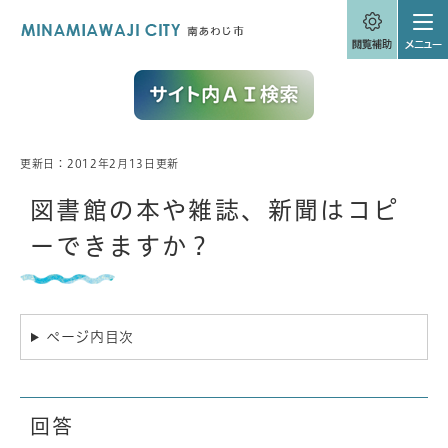
ペ
メニューを飛ばして本文へ
ー
ジ
の
先
頭
で
す
。
更新日：2012年2月13日更新
本
文
図書館の本や雑誌、新聞はコピ
ーできますか？
ページ内目次
回答