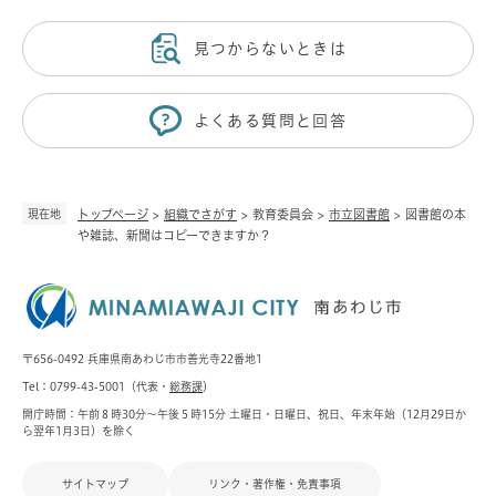
見つからないときは
よくある質問と回答
現在地
トップページ
>
組織でさがす
>
教育委員会
>
市立図書館
>
図書館の本
や雑誌、新聞はコピーできますか？
〒656-0492 兵庫県南あわじ市市善光寺22番地1
Tel：0799-43-5001（代表・
総務課
）
開庁時間：午前８時30分～午後５時15分 土曜日・日曜日、祝日、年末年始（12月29日か
ら翌年1月3日）を除く
サイトマップ
リンク・著作権・免責事項