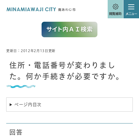
ペ
メニューを飛ばして本文へ
ー
ジ
の
先
頭
で
す
。
更新日：2012年2月13日更新
本
文
住所・電話番号が変わりまし
た。何か手続きが必要ですか。
ページ内目次
回答