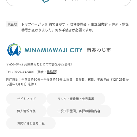
現在地
トップページ
>
組織でさがす
>
教育委員会
>
市立図書館
>
住所・電話
番号が変わりました。何か手続きが必要ですか。
〒656-0492 兵庫県南あわじ市市善光寺22番地1
Tel：0799-43-5001（代表・
総務課
）
開庁時間：午前８時30分～午後５時15分 土曜日・日曜日、祝日、年末年始（12月29日か
ら翌年1月3日）を除く
サイトマップ
リンク・著作権・免責事項
個人情報保護
市役所位置図、各課の業務内容
お問い合わせ先一覧