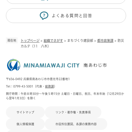
よくある質問と回答
現在地
トップページ
>
組織でさがす
>
まちづくり建設部
>
都市政策課
>
防災
カルテ（11 八木）
〒656-0492 兵庫県南あわじ市市善光寺22番地1
Tel：0799-43-5001（代表・
総務課
）
開庁時間：午前８時30分～午後５時15分 土曜日・日曜日、祝日、年末年始（12月29日か
ら翌年1月3日）を除く
サイトマップ
リンク・著作権・免責事項
個人情報保護
市役所位置図、各課の業務内容