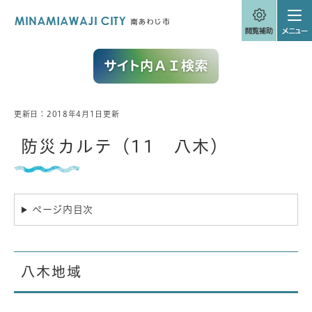
ペ
メニューを飛ばして本文へ
ー
ジ
の
先
頭
で
す
。
更新日：2018年4月1日更新
本
文
防災カルテ（11 八木）
ページ内目次
八木地域