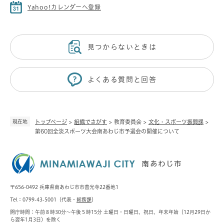
Yahoo!カレンダーへ登録
見つからないときは
よくある質問と回答
現在地
トップページ
>
組織でさがす
>
教育委員会
>
文化・スポーツ振興課
>
第60回全淡スポーツ大会南あわじ市予選会の開催について
〒656-0492 兵庫県南あわじ市市善光寺22番地1
Tel：0799-43-5001（代表・
総務課
）
開庁時間：午前８時30分～午後５時15分 土曜日・日曜日、祝日、年末年始（12月29日か
ら翌年1月3日）を除く