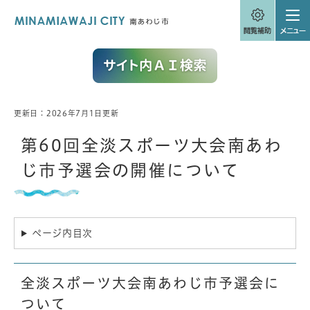
ペ
メニューを飛ばして本文へ
ー
ジ
の
先
頭
で
す
。
更新日：2026年7月1日更新
本
文
第60回全淡スポーツ大会南あわ
じ市予選会の開催について
ページ内目次
全淡スポーツ大会南あわじ市予選会に
ついて