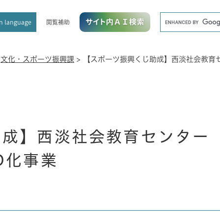
メニューを飛ばして本文へ
キ
閲覧補助
n language
ー
ワ
ー
ド
>
文化・スポーツ振興課
>
【スポーツ振興くじ助成】西淡社会教育セ
検
索
助成】西淡社会教育センター
D化事業