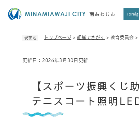
ペ
ー
Foreig
ジ
の
先
トップページ
>
組織でさがす
>
教育委員会
現在地
頭
で
す
更新日：2026年3月30日更新
本
。
文
【スポーツ振興くじ
テニスコート照明LE