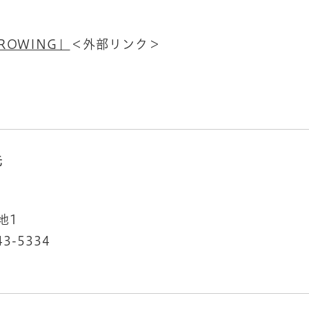
OWING」
＜外部リンク＞
先
地1
43-5334