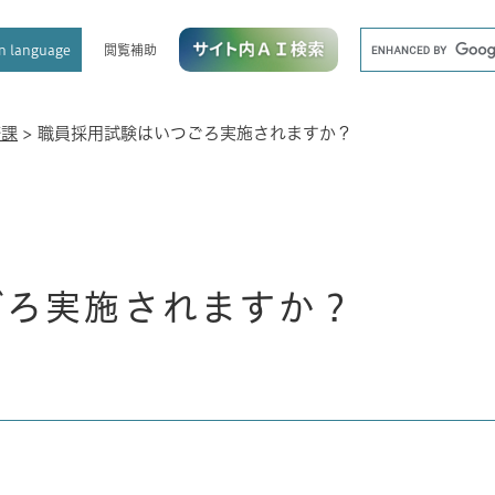
メニューを飛ばして本文へ
キ
閲覧補助
n language
ー
ワ
ー
ド
務課
>
職員採用試験はいつごろ実施されますか？
検
索
ごろ実施されますか？