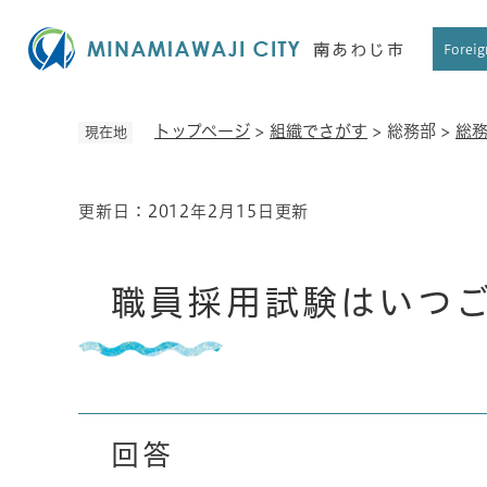
ペ
ー
Foreig
ジ
の
先
トップページ
>
組織でさがす
>
総務部
>
総
現在地
頭
で
す
更新日：2012年2月15日更新
本
。
文
職員採用試験はいつ
回答