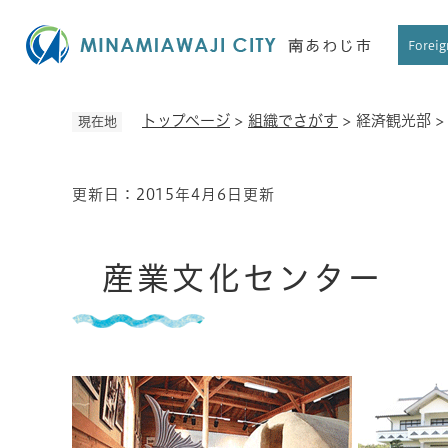
ペ
ー
Foreig
ジ
の
先
トップページ
>
組織でさがす
>
経済観光部
現在地
頭
で
す
更新日：2015年4月6日更新
本
。
文
産業文化センター