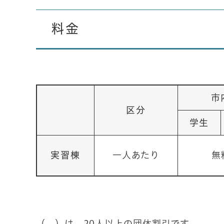
料金
市
区分
学生
実習棟
一人あたり
無
（ ）は、20人以上の団体割引です。