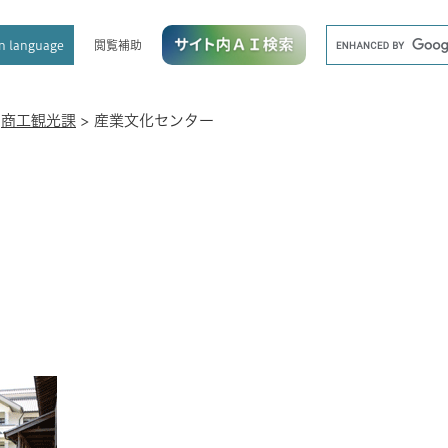
メニューを飛ばして本文へ
キ
閲覧補助
n language
ー
ワ
ー
ド
>
商工観光課
>
産業文化センター
検
索