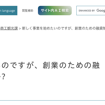
メニューを飛ばして本文へ
キ
閲覧補助
n language
ー
ワ
ー
ド
>
商工観光課
>
新しく事業を始めたいのですが、創業のための融資
検
索
いのですが、創業のための融
?