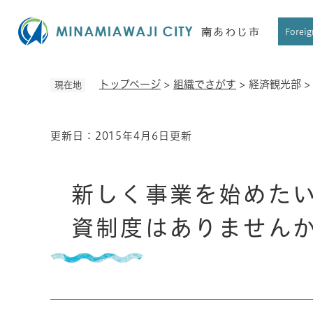
ペ
ー
Foreig
ジ
の
先
トップページ
>
組織でさがす
>
経済観光部
現在地
頭
で
す
更新日：2015年4月6日更新
本
。
文
新しく事業を始めた
資制度はありませんか