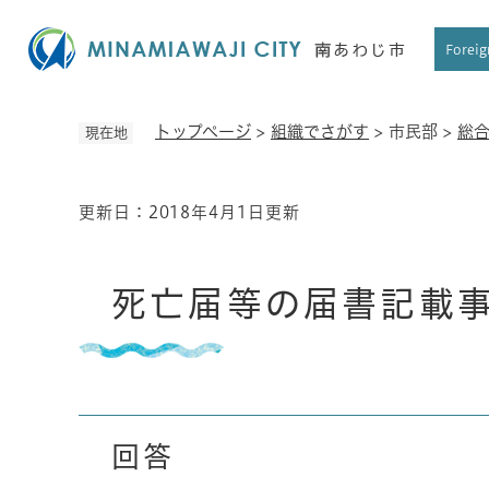
ペ
ー
Foreig
ジ
の
先
トップページ
>
組織でさがす
>
市民部
>
総
現在地
頭
で
す
更新日：2018年4月1日更新
本
。
文
死亡届等の届書記載
回答