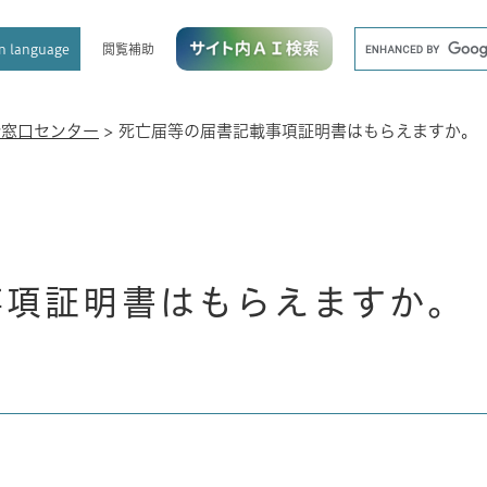
メニューを飛ばして本文へ
キ
閲覧補助
n language
ー
ワ
ー
ド
合窓口センター
>
死亡届等の届書記載事項証明書はもらえますか。
検
索
事項証明書はもらえますか。