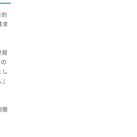
目的
請求
便局
別の
とし
人」
期限
。