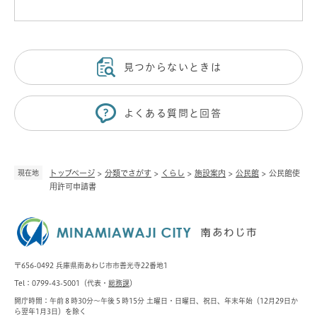
見つからないときは
よくある質問と回答
現在地
トップページ
>
分類でさがす
>
くらし
>
施設案内
>
公民館
>
公民館使
用許可申請書
〒656-0492 兵庫県南あわじ市市善光寺22番地1
Tel：0799-43-5001（代表・
総務課
）
開庁時間：午前８時30分～午後５時15分 土曜日・日曜日、祝日、年末年始（12月29日か
ら翌年1月3日）を除く