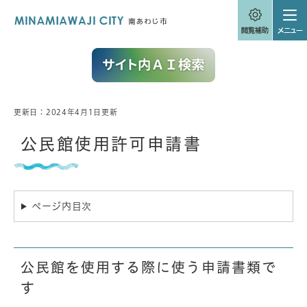
ペ
メニューを飛ばして本文へ
ー
ジ
の
先
頭
で
す
。
更新日：2024年4月1日更新
本
文
公民館使用許可申請書
ページ内目次
公民館を使用する際に使う申請書類で
す