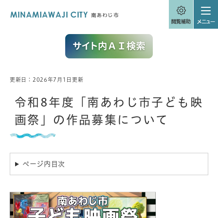
ペ
メニューを飛ばして本文へ
ー
ジ
の
先
頭
で
す
。
更新日：2026年7月1日更新
本
文
令和8年度「南あわじ市子ども映
画祭」の作品募集について
ページ内目次