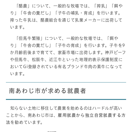
「酪農」について、一般的な牧場では、「搾乳」「餌や
り」「牛舎の糞だし」「子牛の哺乳・育成」を行います。
搾った牛乳は、酪農組合を通じて乳業メーカーに出荷して
います。
「但馬牛繁殖」について、一般的な牧場では、「餌や
り」「牛舎の糞だし」「子牛の育成」を行います。子牛を9
か月齢前後まで育てて、家畜市場に出荷します。神戸ビーフ
や但馬牛、松阪牛、近江牛といった地理的表示保護制度に
おいてGi登録されている有名ブランド牛肉の素牛になって
います。
南あわじ市が求める就農者
知らない土地に移住して農業を始めるのはハードルが高い
ことから、南あわじ市は、
雇用就農から独立自営就農する方
法
を勧めています。