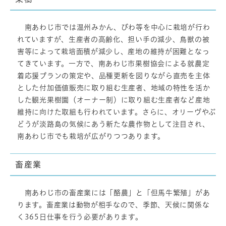
南あわじ市では温州みかん、びわ等を中心に栽培が行わ
れていますが、生産者の高齢化、担い手の減少、鳥獣の被
害等によって栽培面積が減少し、産地の維持が困難となっ
てきています。一方で、南あわじ市果樹協会による就農定
着応援プランの策定や、品種更新を図りながら直売を主体
とした付加価値販売に取り組む生産者、地域の特性を活か
した観光果樹園（オーナー制）に取り組む生産者など産地
維持に向けた取組も行われています。さらに、オリーヴやぶ
どうが淡路島の気候にあう新たな農作物として注目され、
南あわじ市でも栽培が広がりつつあります。
畜産業
南あわじ市の畜産業には「酪農」と「但馬牛繁殖」があ
ります。畜産業は動物が相手なので、季節、天候に関係な
く365日仕事を行う必要があります。