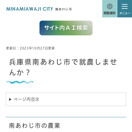
ペ
メニューを飛ばして本文へ
ー
ジ
の
先
頭
で
す
。
更新日：2023年10月27日更新
本
文
兵庫県南あわじ市で就農しませ
んか？
ページ内目次
南あわじ市の農業