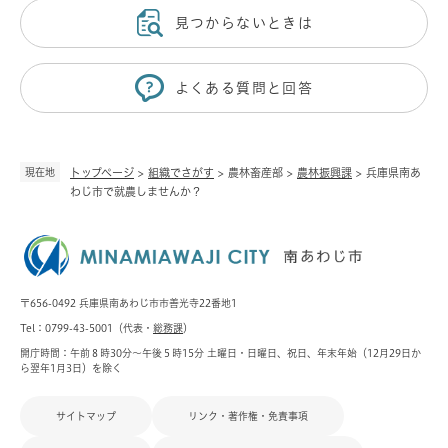
見つからないときは
よくある質問と回答
現在地
トップページ
>
組織でさがす
>
農林畜産部
>
農林振興課
>
兵庫県南あ
わじ市で就農しませんか？
〒656-0492 兵庫県南あわじ市市善光寺22番地1
Tel：0799-43-5001（代表・
総務課
）
開庁時間：午前８時30分～午後５時15分 土曜日・日曜日、祝日、年末年始（12月29日か
ら翌年1月3日）を除く
サイトマップ
リンク・著作権・免責事項