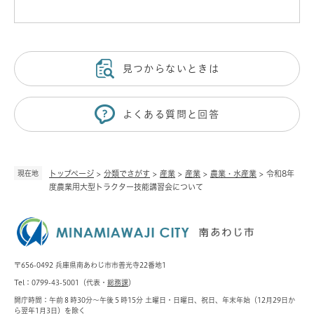
見つからないときは
よくある質問と回答
現在地
トップページ
>
分類でさがす
>
産業
>
産業
>
農業・水産業
>
令和8年
度農業用大型トラクター技能講習会について
〒656-0492 兵庫県南あわじ市市善光寺22番地1
Tel：0799-43-5001（代表・
総務課
）
開庁時間：午前８時30分～午後５時15分 土曜日・日曜日、祝日、年末年始（12月29日か
ら翌年1月3日）を除く