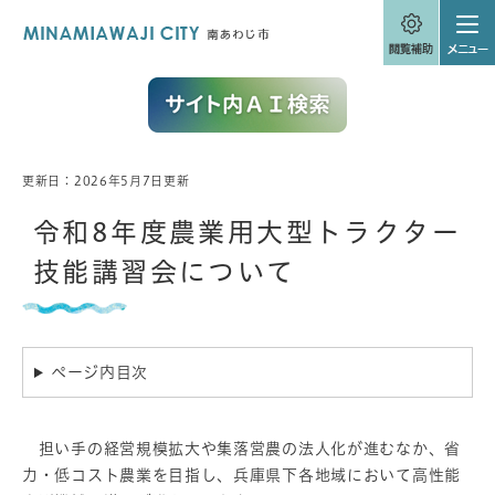
ペ
メニューを飛ばして本文へ
ー
ジ
の
先
頭
で
す
。
更新日：2026年5月7日更新
本
文
令和8年度農業用大型トラクター
技能講習会について
ページ内目次
担い手の経営規模拡大や集落営農の法人化が進むなか、省
力・低コスト農業を目指し、兵庫県下各地域において高性能