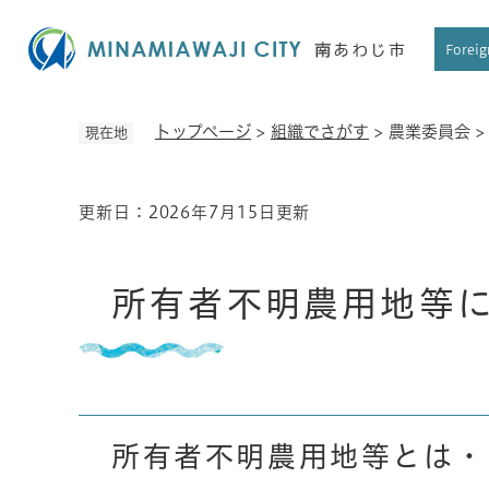
ペ
ー
Foreig
ジ
の
先
トップページ
>
組織でさがす
>
農業委員会
現在地
頭
で
す
更新日：2026年7月15日更新
本
。
文
所有者不明農用地等
所有者不明農用地等とは・