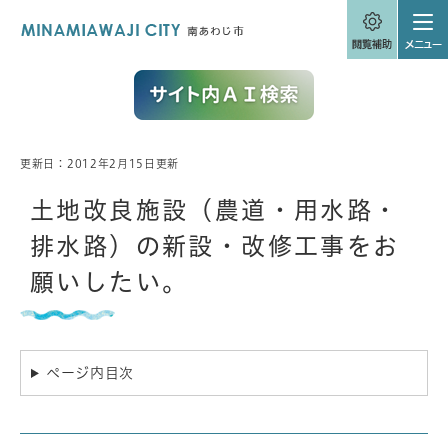
ペ
メニューを飛ばして本文へ
ー
ジ
の
先
頭
で
す
。
更新日：2012年2月15日更新
本
文
土地改良施設（農道・用水路・
排水路）の新設・改修工事をお
願いしたい。
ページ内目次