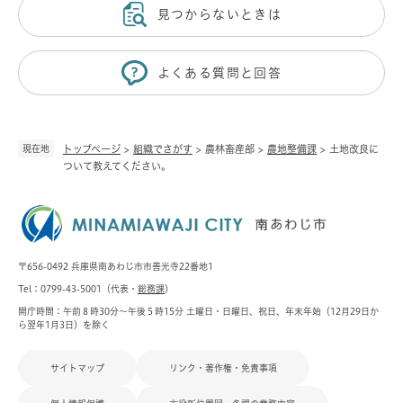
見つからないときは
よくある質問と回答
現在地
トップページ
>
組織でさがす
>
農林畜産部
>
農地整備課
>
土地改良に
ついて教えてください。
〒656-0492 兵庫県南あわじ市市善光寺22番地1
Tel：0799-43-5001（代表・
総務課
）
開庁時間：午前８時30分～午後５時15分 土曜日・日曜日、祝日、年末年始（12月29日か
ら翌年1月3日）を除く
サイトマップ
リンク・著作権・免責事項