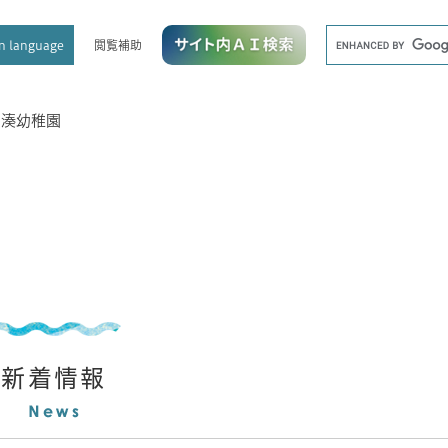
メニューを飛ばして本文へ
キ
閲覧補助
n language
ー
ワ
ー
ド
>
湊幼稚園
検
索
新着情報