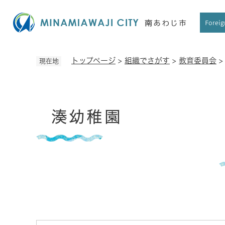
ペ
ー
Foreig
ジ
の
先
トップページ
>
組織でさがす
>
教育委員会
現在地
頭
で
す
本
。
湊幼稚園
文