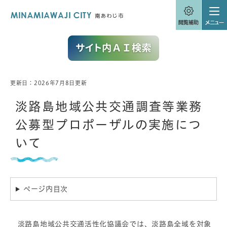
ペ
メニューを飛ばして本文へ
ー
ジ
の
先
頭
で
す
。
更新日：2026年7月8日更新
本
文
淡路島地域公共交通調査等業務
公募型プロポーザルの実施につ
いて
ページ内目次
淡路島地域公共交通活性化協議会では、淡路島全域を対象