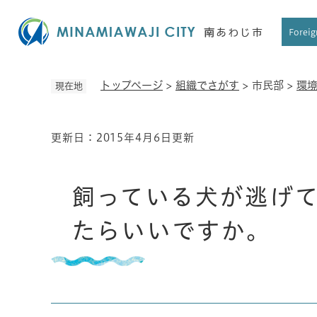
ペ
ー
Foreig
ジ
の
先
トップページ
>
組織でさがす
>
市民部
>
環
現在地
頭
で
す
更新日：2015年4月6日更新
本
。
文
飼っている犬が逃げ
たらいいですか。