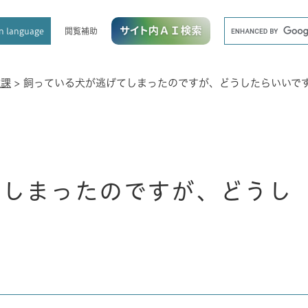
メニューを飛ばして本文へ
キ
閲覧補助
n language
ー
ワ
ー
ド
境課
>
飼っている犬が逃げてしまったのですが、どうしたらいいで
検
索
てしまったのですが、どうし