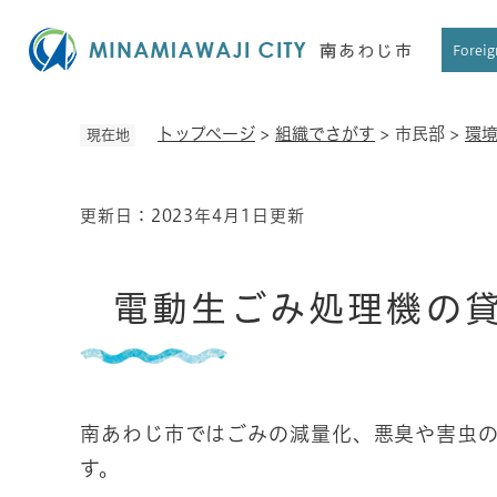
ペ
ー
Foreig
ジ
の
先
トップページ
>
組織でさがす
>
市民部
>
環
現在地
頭
で
す
更新日：2023年4月1日更新
本
。
文
電動生ごみ処理機の
南あわじ市ではごみの減量化、悪臭や害虫
す。