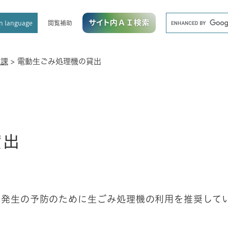
メニューを飛ばして本文へ
キ
閲覧補助
n language
ー
ワ
ー
ド
境課
>
電動生ごみ処理機の貸出
検
索
貸出
の発生の予防のために生ごみ処理機の利用を推奨して