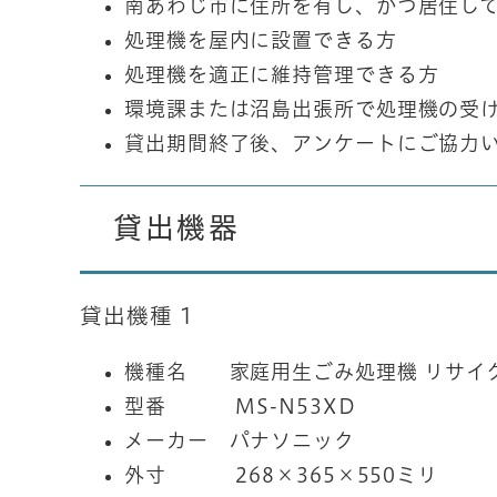
南あわじ市に住所を有し、かつ居住し
処理機を屋内に設置できる方
処理機を適正に維持管理できる方
環境課または沼島出張所で処理機の受
貸出期間終了後、アンケートにご協力
貸出機器
貸出機種 1
機種名 家庭用生ごみ処理機 リサイ
型番 MS-N53XD
メーカー パナソニック
外寸 268×365×550ミリ