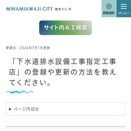
ペ
メニューを飛ばして本文へ
ー
ジ
の
先
頭
で
す
。
更新日：2024年7月1日更新
本
文
「下水道排水設備工事指定工事
店」の登録や更新の方法を教え
てください。
ページ内目次