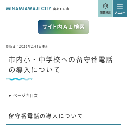
ペ
メニューを飛ばして本文へ
ー
ジ
の
先
頭
で
す
。
更新日：2026年2月1日更新
本
文
市内小・中学校への留守番電話
の導入について
ページ内目次
留守番電話の導入について