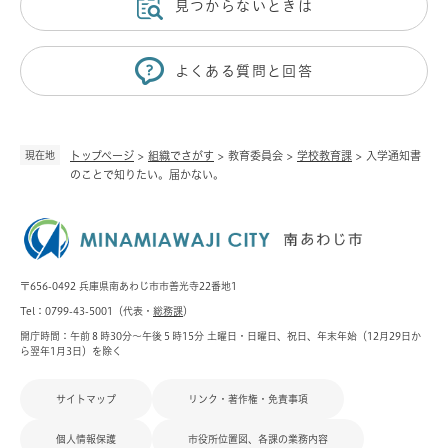
見つからないときは
よくある質問と回答
現在地
トップページ
>
組織でさがす
>
教育委員会
>
学校教育課
>
入学通知書
のことで知りたい。届かない。
〒656-0492 兵庫県南あわじ市市善光寺22番地1
Tel：0799-43-5001（代表・
総務課
）
開庁時間：午前８時30分～午後５時15分 土曜日・日曜日、祝日、年末年始（12月29日か
ら翌年1月3日）を除く
サイトマップ
リンク・著作権・免責事項
個人情報保護
市役所位置図、各課の業務内容