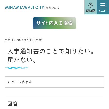
ペ
メニューを飛ばして本文へ
ー
ジ
の
先
頭
で
す
。
更新日：2026年7月1日更新
本
文
入学通知書のことで知りたい。
届かない。
ページ内目次
回答