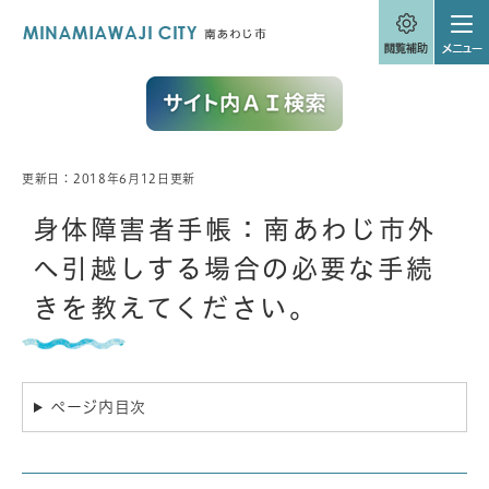
ペ
メニューを飛ばして本文へ
ー
ジ
の
先
頭
で
す
。
更新日：2018年6月12日更新
本
文
身体障害者手帳：南あわじ市外
へ引越しする場合の必要な手続
きを教えてください。
ページ内目次