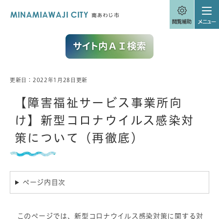
ペ
メニューを飛ばして本文へ
ー
ジ
の
先
頭
で
す
。
更新日：2022年1月28日更新
本
文
【障害福祉サービス事業所向
け】新型コロナウイルス感染対
策について（再徹底）
ページ内目次
このページでは、新型コロナウイルス感染対策に関する対