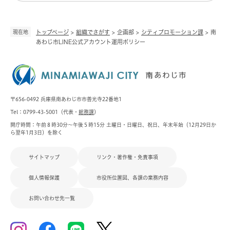
現在地
トップページ
>
組織でさがす
>
企画部
>
シティプロモーション課
>
南
あわじ市LINE公式アカウント運用ポリシー
〒656-0492 兵庫県南あわじ市市善光寺22番地1
Tel：0799-43-5001（代表・
総務課
）
開庁時間：午前８時30分～午後５時15分 土曜日・日曜日、祝日、年末年始（12月29日か
ら翌年1月3日）を除く
サイトマップ
リンク・著作権・免責事項
個人情報保護
市役所位置図、各課の業務内容
お問い合わせ先一覧