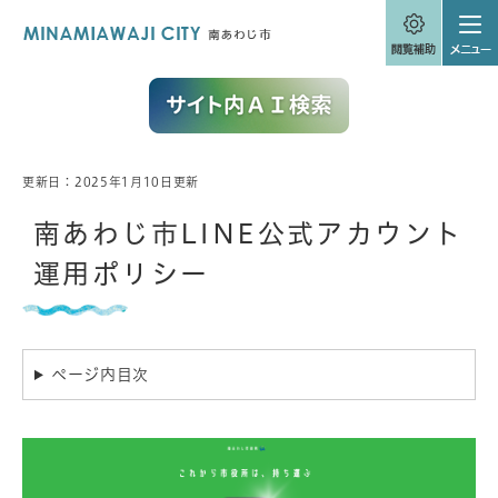
ペ
メニューを飛ばして本文へ
ー
ジ
の
先
頭
で
す
。
更新日：2025年1月10日更新
本
文
南あわじ市LINE公式アカウント
運用ポリシー
ページ内目次