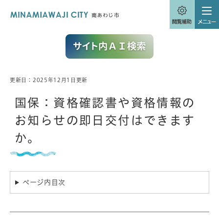
ペ
メニューを飛ばして本文へ
ー
ジ
の
先
頭
で
す
。
更新日：2025年12月1日更新
本
文
国保：資格確認書や資格情報の
お知らせの即日交付はできます
か。
ページ内目次