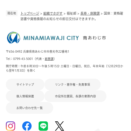
現在地
トップページ
>
組織でさがす
>
福祉部
>
長寿・保険課
>
国保：資格確
認書や資格情報のお知らせの即日交付はできますか。
〒656-0492 兵庫県南あわじ市市善光寺22番地1
Tel：0799-43-5001（代表・
総務課
）
開庁時間：午前８時30分～午後５時15分 土曜日・日曜日、祝日、年末年始（12月29日か
ら翌年1月3日）を除く
サイトマップ
リンク・著作権・免責事項
個人情報保護
市役所位置図、各課の業務内容
お問い合わせ先一覧