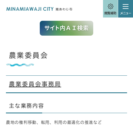
ペ
メニューを飛ばして本文へ
ー
ジ
の
先
頭
で
す
。
本
農業委員会
文
農業委員会事務局
主な業務内容
農地の権利移動、転用、利用の最適化の推進など